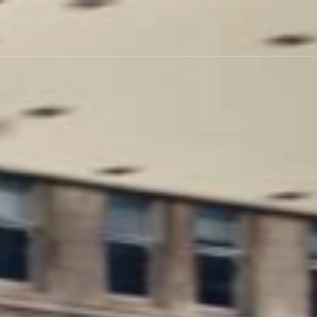
КЛАСС
Бизнес
Премиум
Минивэны /
НИИ